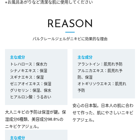
※お風呂あがりなど清潔な肌に使用してください
REASON
パルクレールジェルがニキビに効果的な理由
主な成分
主な成分
トレハロース：保水力
アラントイン：肌荒れ予防
シナノキエキス：保湿
アルニカエキス：肌荒れ予
スギナエキス：保湿
防、保湿
ゼニアオイエキス：保湿
オトギリソウエキス：肌荒れ
グリセリン：保湿、保水
予防
ヒアルロン酸：うるおい
安心の日本製。日本人の肌に合わ
大人ニキビの予防は保湿が鍵。保
せて作った、肌にやさしいニキビ
湿成分6種類、美容成分98.8%の
ケアジェル。
ニキビケアジェル。
主な成分