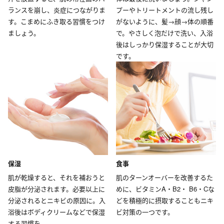
ランスを崩し、炎症につながりま
プーやトリートメントの流し残し
す。こまめにふき取る習慣をつけ
がないように、髪→顔→体の順番
ましょう。
で。やさしく泡だけで洗い、入浴
後はしっかり保湿することが大切
です。
保湿
食事
肌が乾燥すると、それを補おうと
肌のターンオーバーを改善するた
皮脂が分泌されます。必要以上に
めに、ビタミンA・B2・ B6・Cな
分泌されるとニキビの原因に。入
どを積極的に摂取することもニキ
浴後はボディクリームなどで保湿
ビ対策の一つです。
する習慣を。