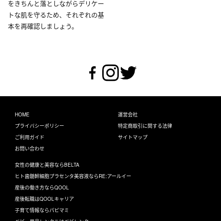
をきちんと落としながらデリケー
トな肌を守るため、それぞれの基
本を再確認しましょう。
HOME
運営会社
プライバシーポリシー
特定商取引に関する法律
ご利用ガイド
サイトマップ
お問い合わせ
女性の健康と美容ならBELTA
ヒト歯髄幹細胞プラセンタ美容液ならRE:アールイー
産後の働き方ならQOOL
産後転職はQOOLキャリア
子育て情報ならパピマミ